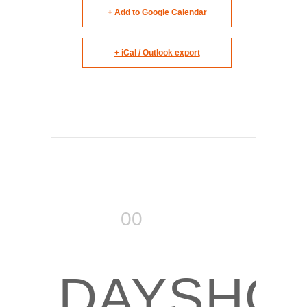
+ Add to Google Calendar
+ iCal / Outlook export
00
0
DAYS
HO