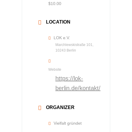
$10.00
LOCATION
LOK e.V.
Marchlewskistraße 101,
10243 Berlin
Website
https://lok-
berlin.de/kontakt/
ORGANIZER
Vielfalt gründet